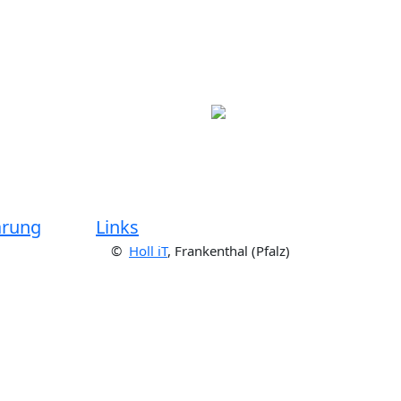
ärung
Links
©
Holl iT
, Frankenthal (Pfalz)