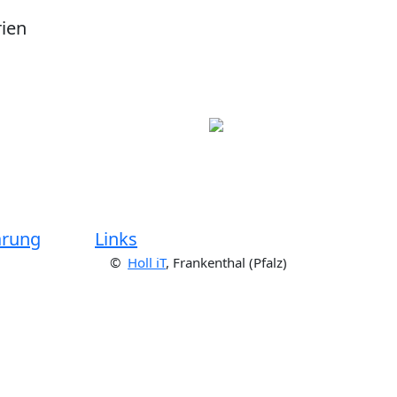
rien
ärung
Links
©
Holl iT
, Frankenthal (Pfalz)