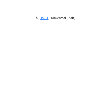
©
Holl iT
, Frankenthal (Pfalz)